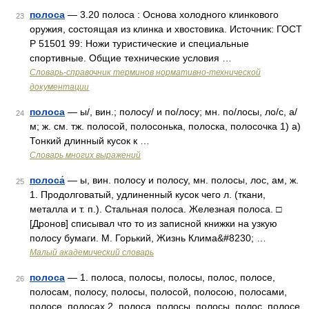
полоса
— 3.20 полоса : Основа холодного клинкового
23
оружия, состоящая из клинка и хвостовика. Источник: ГОСТ
Р 51501 99: Ножи туристические и специальные
спортивные. Общие технические условия …
Словарь-справочник терминов нормативно-технической
документации
полоса
— ы/, вин.; полосу/ и по/лосу; мн. по/лосы, ло/с, а/
24
м; ж. см. тж. полосой, полосонька, полоска, полосочка 1) а)
Тонкий длинный кусок к …
Словарь многих выражений
полоса́
— ы, вин. полосу и полосу, мн. полосы, лос, ам, ж.
25
1. Продолговатый, удлиненный кусок чего л. (ткани,
металла и т. п.). Стальная полоса. Железная полоса. □
[Дронов] списывал что то из записной книжки на узкую
полосу бумаги. М. Горький, Жизнь Клима&#8230; …
Малый академический словарь
полоса
— 1. полоса, полосы, полосы, полос, полосе,
26
полосам, полосу, полосы, полосой, полосою, полосами,
полосе, полосах 2. полоса, полосы, полосы, полос, полосе,