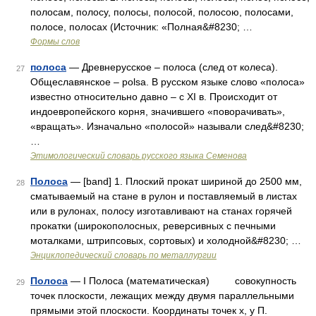
полосам, полосу, полосы, полосой, полосою, полосами,
полосе, полосах (Источник: «Полная&#8230; …
Формы слов
полоса
— Древнерусское – полоса (след от колеса).
27
Общеславянское – polsa. В русском языке слово «полоса»
известно относительно давно – с XI в. Происходит от
индоевропейского корня, значившего «поворачивать»,
«вращать». Изначально «полосой» называли след&#8230;
…
Этимологический словарь русского языка Семенова
Полоса
— [band] 1. Плоский прокат шириной до 2500 мм,
28
сматываемый на стане в рулон и поставляемый в листах
или в рулонах, полосу изготавливают на станах горячей
прокатки (широкополосных, реверсивных с печными
моталками, штрипсовых, сортовых) и холодной&#8230; …
Энциклопедический словарь по металлургии
Полоса
— I Полоса (математическая) совокупность
29
точек плоскости, лежащих между двумя параллельными
прямыми этой плоскости. Координаты точек х, у П.