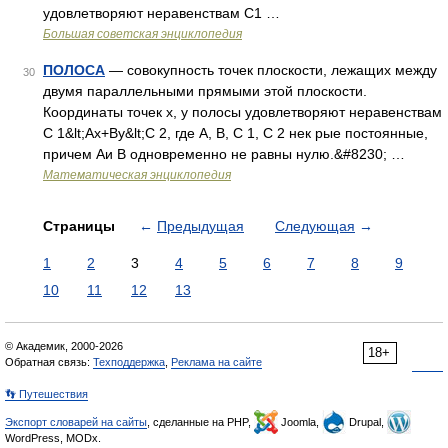
удовлетворяют неравенствам C1 …
Большая советская энциклопедия
ПОЛОСА
— совокупность точек плоскости, лежащих между
30
двумя параллельными прямыми этой плоскости.
Координаты точек х, у полосы удовлетворяют неравенствам
С 1&lt;Ах+Ву&lt;С 2, где А, В, С 1, С 2 нек рые постоянные,
причем Аи В одновременно не равны нулю.&#8230; …
Математическая энциклопедия
Страницы
←
Предыдущая
Следующая
→
1
2
3
4
5
6
7
8
9
10
11
12
13
© Академик, 2000-2026
18+
Обратная связь:
Техподдержка
,
Реклама на сайте
👣 Путешествия
Экспорт словарей на сайты
, сделанные на PHP,
Joomla,
Drupal,
WordPress, MODx.